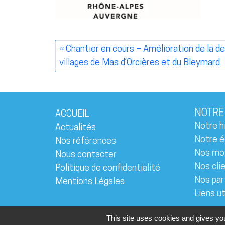
Chantier en cours – Amélioration de la d
villages de Mas d’Orcières et du Bleymard
NOTRE
ACCUEIL
Notre h
Actualités
Notre é
Nos références
Nos mo
Nous contacter
Nos cli
Politique de confidentialité
Nos par
Mentions Légales
Liens ut
This site uses cookies and gives you
Tous droits réservés © 20