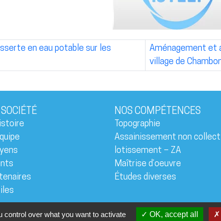
esserte en eau potable sur les
Aménagement et as
village de Chambo
 SOCIÉTÉ
NOS COMPÉTENCES
istoire
Topographie
quipe
Assainissement non collect
yens
lotissement – ZA
ents
Maîtrise d’oeuvre
tenaires
Études diverses
iles
 control over what you want to activate
OK, accept all
14 - 2026 - Amat Bureau d’Etudes en Lozère |
Mentions Légales
|
P