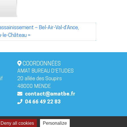
sainissement – Bel-Air-Val-d’Ance,
n-le-Château
COORDONNÉES
AMAT BUREAU D'ETUDES
if
20 allée des Soupirs
48000 MENDE
contact@amatbe.fr
04 66 49 22 83
Deny all cookies
Personalize
olitique de confidentialité